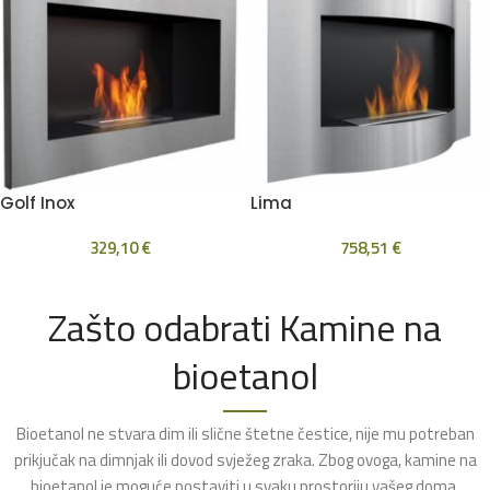
Golf Inox
Lima
329,10
€
758,51
€
Zašto odabrati Kamine na
bioetanol
Bioetanol ne stvara dim ili slične štetne čestice, nije mu potreban
prikjučak na dimnjak ili dovod svježeg zraka. Zbog ovoga, kamine na
bioetanol je moguće postaviti u svaku prostoriju vašeg doma.