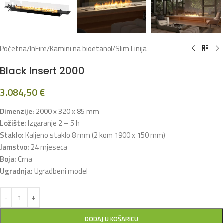
Početna
/
InFire
/
Kamini na bioetanol
/
Slim Linija
Black Insert 2000
3.084,50
€
Dimenzije:
2000 x 320 x 85 mm
Ložište:
Izgaranje 2 – 5 h
Staklo:
Kaljeno staklo 8 mm (2 kom 1900 x 150 mm)
Jamstvo:
24 mjeseca
Boja:
Crna
Ugradnja:
Ugradbeni model
DODAJ U KOŠARICU