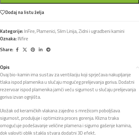
Dodaj na listu želja
Kategorije:
InFire
,
Plamenici
,
Slim Linija
,
Zidni i ugradbeni kamini
Oznaka:
INfire
Share:
Opis
Ovaj bio-kamin ima sustav za ventilaciju koji sprječava nakupljanje
tlaka ispod plamenika u slučaju mogućeg prelijevanja goriva. Dodatni
rezervoar ispod plamenika jamči veću sigurnost u slučaju prelijevanja
goriva izvan ognjišta.
Uložak od keramičkih vlakana zajedno s mrežicom poboljšava
sigurnost, produljuje i optimizira proces gorenja. Klizna traka
omogućuje podešavanje veličine plamena i sigurno gašenje kamina,
dok valoviti oblik stakla stvara dodatni 3D efekt.