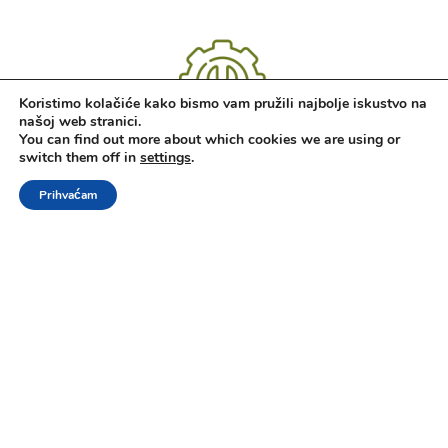
Koristimo kolačiće kako bismo vam pružili najbolje iskustvo na
našoj web stranici.
Jednostavna ugradnja i održavanje
You can find out more about which cookies we are using or
switch them off in
settings
.
Kamin na bioetanol ne zahtjeva dimnjak i komplicirane zidarske
radove. On ne stvara dim ni pepel zato što bioetanol potpuno
Prihvaćam
Shop
Filteri
Wishlist
Cart
My account
sagorijeva.
O NAMA
INFORMACIJE
BLOG