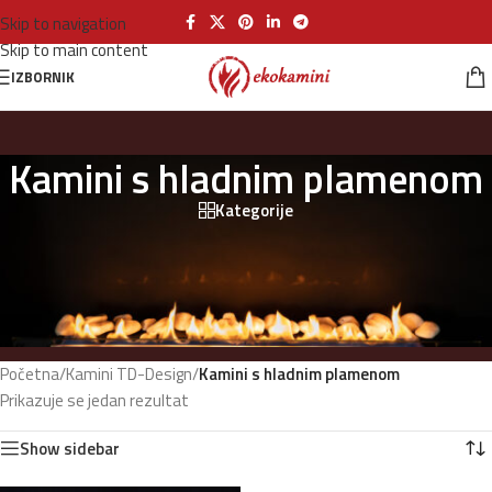
Skip to navigation
Skip to main content
IZBORNIK
Kamini s hladnim plamenom
Kategorije
Početna
/
Kamini TD-Design
/
Kamini s hladnim plamenom
Prikazuje se jedan rezultat
Show sidebar