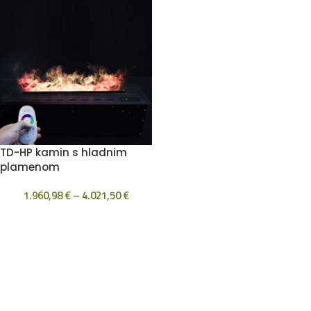
TD-HP kamin s hladnim
plamenom
1.960,98
€
–
4.021,50
€