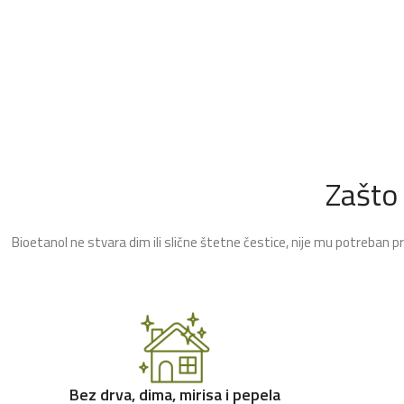
Zašto
Bioetanol ne stvara dim ili slične štetne čestice, nije mu potreban p
Bez drva, dima, mirisa i pepela