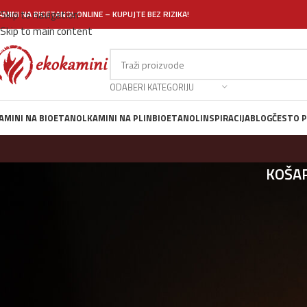
Skip to navigation
AMINI NA BIOETANOL ONLINE – KUPUJTE BEZ RIZIKA!
Skip to main content
ODABERI KATEGORIJU
AMINI NA BIOETANOL
KAMINI NA PLIN
BIOETANOL
INSPIRACIJA
BLOG
ČESTO P
KOŠA