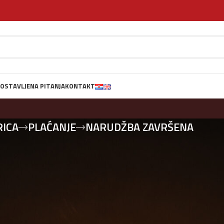
OSTAVLJENA PITANJA
KONTAKT
RICA
PLAĆANJE
NARUDŽBA ZAVRŠENA