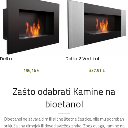
Delta
Delta 2 Vertikal
196,16
€
337,91
€
Zašto odabrati Kamine na
bioetanol
Bioetanol ne stvara dim ili slične štetne čestice, nije mu potreban
prikjučak na dimnjak ili dovod svježeg zraka. Zbog ovoga, kamine na