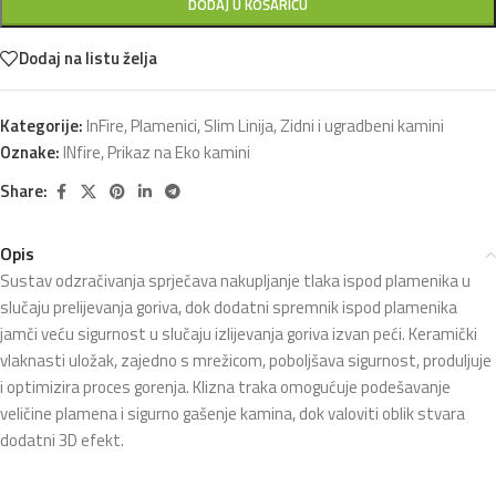
DODAJ U KOŠARICU
Dodaj na listu želja
Kategorije:
InFire
,
Plamenici
,
Slim Linija
,
Zidni i ugradbeni kamini
Oznake:
INfire
,
Prikaz na Eko kamini
Share:
Opis
Sustav odzračivanja sprječava nakupljanje tlaka ispod plamenika u
slučaju prelijevanja goriva, dok dodatni spremnik ispod plamenika
jamči veću sigurnost u slučaju izlijevanja goriva izvan peći. Keramički
vlaknasti uložak, zajedno s mrežicom, poboljšava sigurnost, produljuje
i optimizira proces gorenja. Klizna traka omogućuje podešavanje
veličine plamena i sigurno gašenje kamina, dok valoviti oblik stvara
dodatni 3D efekt.