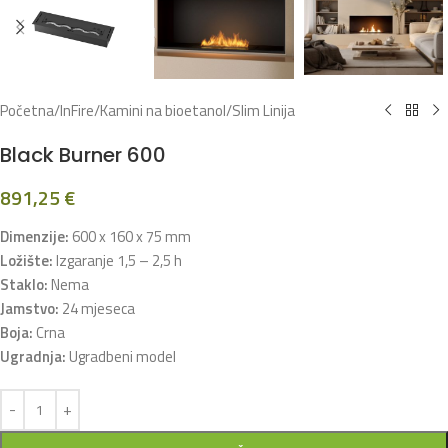
Početna
/
InFire
/
Kamini na bioetanol
/
Slim Linija
Black Burner 600
891,25
€
Dimenzije:
600 x 160 x 75 mm
Ložište:
Izgaranje 1,5 – 2,5 h
Staklo:
Nema
Jamstvo:
24 mjeseca
Boja:
Crna
Ugradnja:
Ugradbeni model