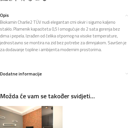
Opis
Biokamin Charlie2 TÜV nudi elegantan crni okvir i sigurno kaljeno
staklo. Plamenik kapaciteta 0,5 l omogućuje do 2 sata gorenja bez
dima i pepela. Izrađen od čelika otpornog na visoke temperature,
jednostavno se montira na zid bez potrebe za dimnjakom. Savršen je
za dodavanje topline i ambijenta modernim prostorima.
Dodatne informacije
Možda će vam se također svidjeti…