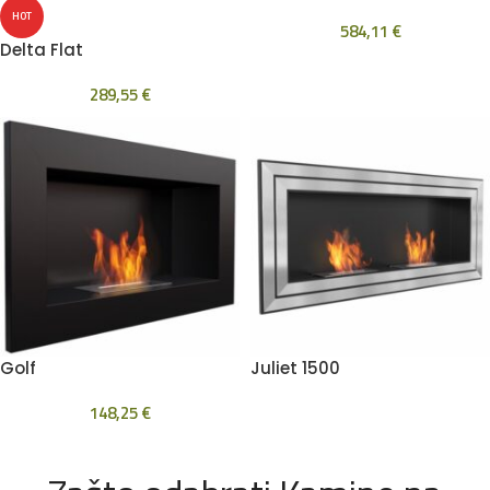
HOT
584,11
€
Delta Flat
289,55
€
Golf
Juliet 1500
148,25
€