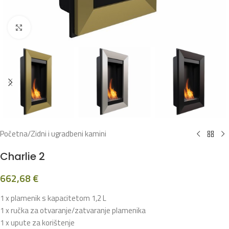
Klikni za povećanje
Početna
/
Zidni i ugradbeni kamini
Charlie 2
662,68
€
1 x plamenik s kapacitetom 1,2 L
1 x ručka za otvaranje/zatvaranje plamenika
1 x upute za korištenje