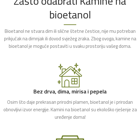
Zašto odabrati Kamine na
bioetanol
Bioetanol ne stvara dim ili slične štetne čestice, nije mu potreban
prikjučak na dimnjak ili dovod svježeg zraka. Zbog ovoga, kamine na
bioetanol je moguće postaviti u svaku prostoriju vašeg doma.
Bez drva, dima, mirisa i pepela
Osim što daje prekrasan prirodni plamen, bioetanol je i prirodan
obnovljivi izvor energije. Kamini na bioetanol su ekološko rješenje za
uređenje doma!