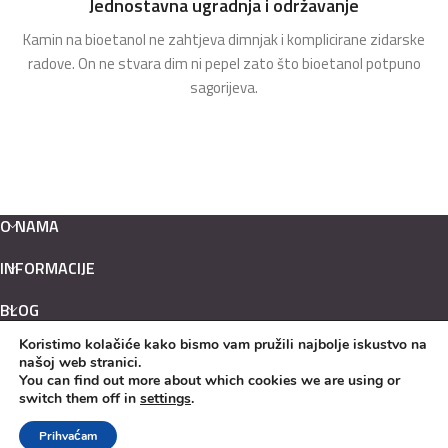
Jednostavna ugradnja i održavanje
Kamin na bioetanol ne zahtjeva dimnjak i komplicirane zidarske
radove. On ne stvara dim ni pepel zato što bioetanol potpuno
sagorijeva.
O NAMA
INFORMACIJE
BLOG
Koristimo kolačiće kako bismo vam pružili najbolje iskustvo na
Hrvatski
našoj web stranici.
English
You can find out more about which cookies we are using or
switch them off in
settings
.
KAMINI NA BIOETANOL
design & hosting by
MEDIALIVE
Prihvaćam