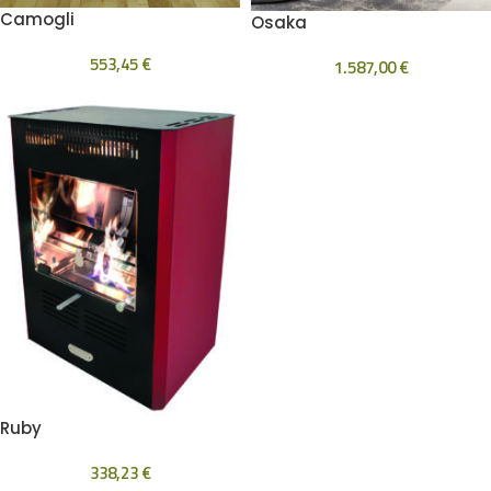
Camogli
Osaka
553,45
€
1.587,00
€
Ruby
338,23
€