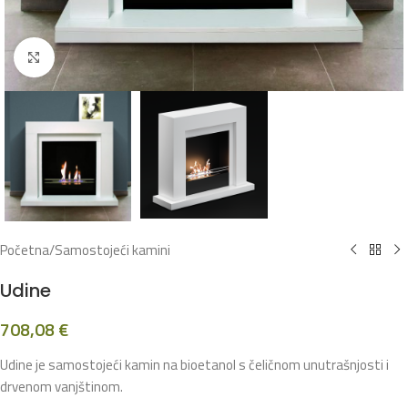
Klikni za povećanje
Početna
/
Samostojeći kamini
Udine
708,08
€
Udine je samostojeći kamin na bioetanol s čeličnom unutrašnjosti i
drvenom vanjštinom.