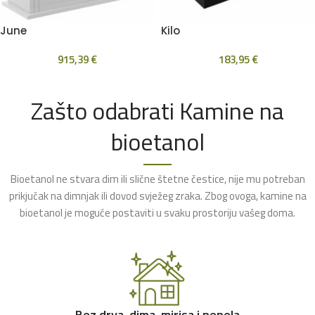
June
Kilo
915,39
€
183,95
€
Zašto odabrati Kamine na
bioetanol
Bioetanol ne stvara dim ili slične štetne čestice, nije mu potreban
prikjučak na dimnjak ili dovod svježeg zraka. Zbog ovoga, kamine na
bioetanol je moguće postaviti u svaku prostoriju vašeg doma.
Bez drva, dima, mirisa i pepela