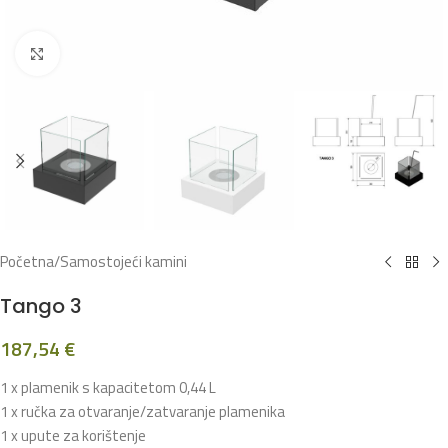
Klikni za povećanje
Početna
/
Samostojeći kamini
Tango 3
187,54
€
1 x plamenik s kapacitetom 0,44 L
1 x ručka za otvaranje/zatvaranje plamenika
1 x upute za korištenje