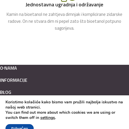
Jednostavna ugradnja i održavanje
Kamin na bioetanol ne zahtjeva dimnjak i komplicirane zidarske
radove. On ne stvara dim ni pepel zato što bioetanol potpuno
sagorijeva.
O NAMA
INFORMACIJE
BLOG
Koristimo kolačiće kako bismo vam pružili najbolje iskustvo na
Hrvatski
našoj web stranici.
English
You can find out more about which cookies we are using or
switch them off in
settings
.
KAMINI NA BIOETANOL
design & hosting by
MEDIALIVE
Prihvaćam