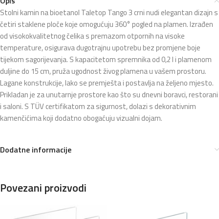
Opis
Stolni kamin na bioetanol Taletop Tango 3 crni nudi elegantan dizajn s
četiri staklene ploče koje omogućuju 360° pogled na plamen. Izrađen
od visokokvalitetnog čelika s premazom otpornih na visoke
temperature, osigurava dugotrajnu upotrebu bez promjene boje
tijekom sagorijevanja. S kapacitetom spremnika od 0,2 l i plamenom
duljine do 15 cm, pruža ugodnost živog plamena u vašem prostoru.
Lagane konstrukcije, lako se premješta i postavlja na željeno mjesto.
Prikladan je za unutarnje prostore kao što su dnevni boravci, restorani
i saloni. S TÜV certifikatom za sigurnost, dolazi s dekorativnim
kamenčićima koji dodatno obogaćuju vizualni dojam.
Dodatne informacije
Povezani proizvodi