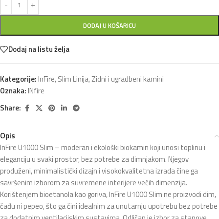
DODAJ U KOŠARICU
Dodaj na listu želja
Kategorije:
InFire
,
Slim Linija
,
Zidni i ugradbeni kamini
Oznaka:
INfire
Share:
Opis
InFire U1000 Slim – moderan i ekološki biokamin koji unosi toplinu i
eleganciju u svaki prostor, bez potrebe za dimnjakom. Njegov
produženi, minimalistički dizajn i visokokvalitetna izrada čine ga
savršenim izborom za suvremene interijere većih dimenzija.
Korištenjem bioetanola kao goriva, InFire U1000 Slim ne proizvodi dim,
čađu ni pepeo, što ga čini idealnim za unutarnju upotrebu bez potrebe
za dodatnim ventilacijskim sustavima. Odličan je izbor za stanove,