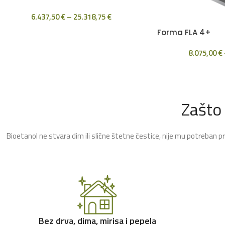
6.437,50
€
–
25.318,75
€
Forma FLA 4+
8.075,00
€
Zašto
Bioetanol ne stvara dim ili slične štetne čestice, nije mu potreban p
Bez drva, dima, mirisa i pepela