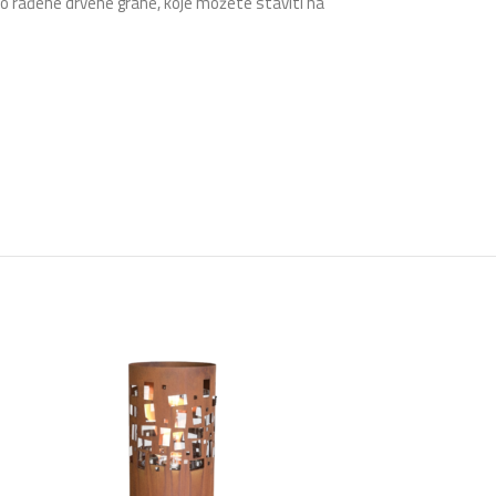
o rađene drvene grane, koje možete staviti na