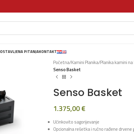
OSTAVLJENA PITANJA
KONTAKT
Početna
/
Kamini Planika
/
Planika kamini na
Senso Basket
Senso Basket
1.375,00
€
Učinkovito sagorijevanje
Opcionalna rešetka i ručno rađene drvene 