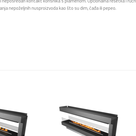
ći neposredan kontakt korisnika s plamenom. Opcionalna rešetka i ručn
nja nepoželjnih nusproizvoda kao što su dim, čađa ili pepeo.