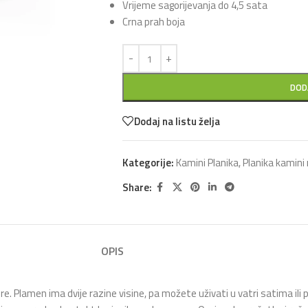
Vrijeme sagorijevanja do 4,5 sata
Crna prah boja
DOD
Dodaj na listu želja
Kategorije:
Kamini Planika
,
Planika kamini
Share:
OPIS
. Plamen ima dvije razine visine, pa možete uživati u vatri satima ili