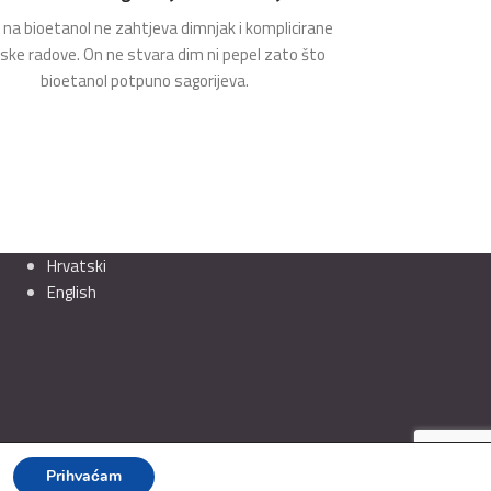
na bioetanol ne zahtjeva dimnjak i komplicirane
rske radove. On ne stvara dim ni pepel zato što
bioetanol potpuno sagorijeva.
Hrvatski
English
Prihvaćam