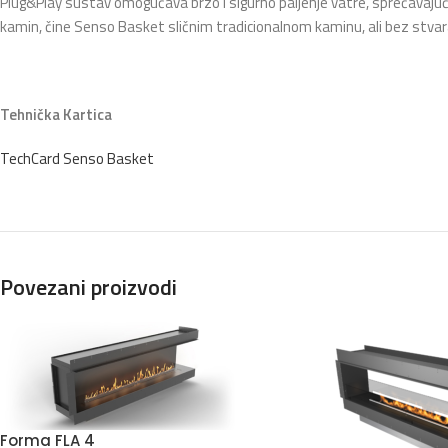
Plug&Play sustav omogućava brzo i sigurno paljenje vatre, sprečavaju
kamin, čine Senso Basket sličnim tradicionalnom kaminu, ali bez stvara
Tehnička Kartica
TechCard Senso Basket
Povezani proizvodi
Forma FLA 4