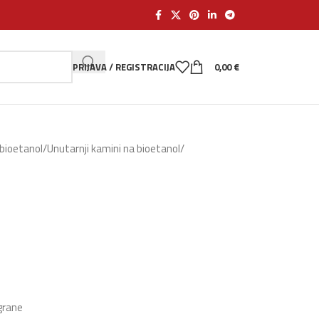
PRIJAVA / REGISTRACIJA
0,00
€
 bioetanol
/
Unutarnji kamini na bioetanol
/
grane