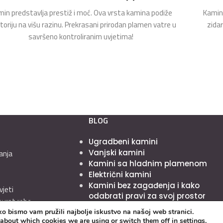
in predstavlja prestiž i moć. Ova vrsta kamina podiže
Kamin 
toriju na višu razinu. Prekrasani prirodan plamen vatre u
zida
savršeno kontroliranim uvjetima!
BLOG
Ugradbeni kamini
Vanjski kamini
anja
Kamini sa hladnim plamenom
Električni kamini
Kamini bez zagađenja i kako
vjeti
odabrati pravi za svoj prostor
povrat robe
o bismo vam pružili najbolje iskustvo na našoj web stranici.
 about which cookies we are using or switch them off in
settings
.