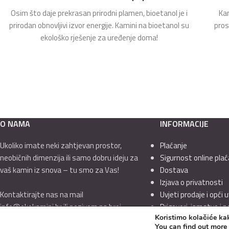
Osim što daje prekrasan prirodni plamen, bioetanol je i
Kam
prirodan obnovljivi izvor energije. Kamini na bioetanol su
pros
ekološko rješenje za uređenje doma!
O NAMA
INFORMACIJE
Ukoliko imate neki zahtjevan prostor,
Plaćanje
neobičnih dimenzija ili samo dobru ideju za
Sigurnost online plać
vaš kamin iz snova – tu smo za Vas!
Dostava
Izjava o privatnosti
Kontaktirajte nas na mail
Uvjeti prodaje i opći u
info@ekokamini.hr ili pozivom na broj
Prigovori, jamstvo i 
Koristimo kolačiće kak
01/7789-544
You can find out more