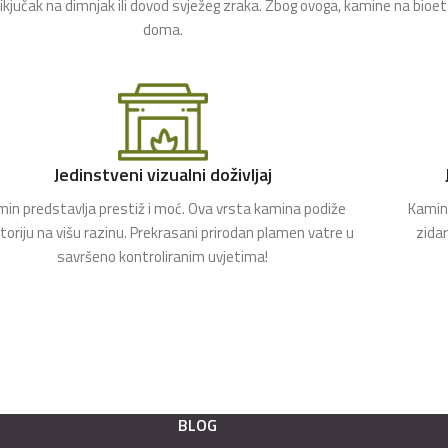
rikjučak na dimnjak ili dovod svježeg zraka. Zbog ovoga, kamine na bioe
doma.
Jedinstveni vizualni doživljaj
in predstavlja prestiž i moć. Ova vrsta kamina podiže
Kamin 
toriju na višu razinu. Prekrasani prirodan plamen vatre u
zida
savršeno kontroliranim uvjetima!
BLOG