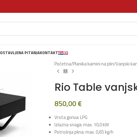
OSTAVLJENA PITANJA
KONTAKT
Početna
/
Planika kamini na plin
/
Vanjski kam
Rio Table vanjsk
850,00
€
Vrsta goriva: LPG
Izlazna snaga: max. 10,0 kW
Potrošnja plina: max. 0,65 kg/h