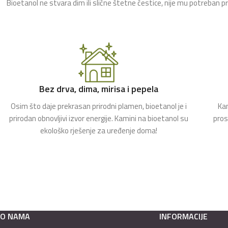
Bioetanol ne stvara dim ili slične štetne čestice, nije mu potreban p
Bez drva, dima, mirisa i pepela
Osim što daje prekrasan prirodni plamen, bioetanol je i
Kam
prirodan obnovljivi izvor energije. Kamini na bioetanol su
pros
ekološko rješenje za uređenje doma!
O NAMA
INFORMACIJE