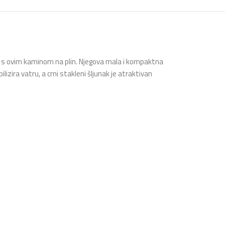
ti s ovim kaminom na plin. Njegova mala i kompaktna
izira vatru, a crni stakleni šljunak je atraktivan