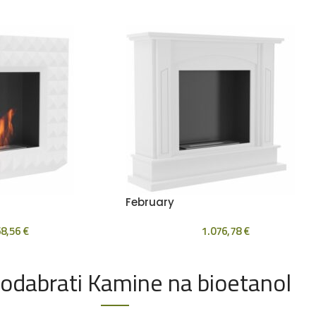
February
68,56
€
1.076,78
€
 odabrati Kamine na bioetanol