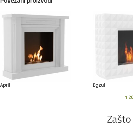
Povezani proizvodi
April
Egzul
1.2
Zašto