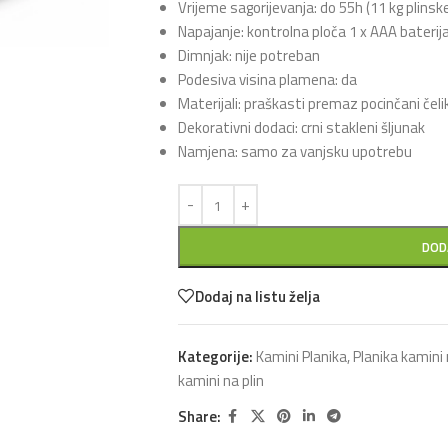
Vrijeme sagorijevanja: do 55h (11 kg plinsk
Napajanje: kontrolna ploča 1 x AAA baterij
Dimnjak: nije potreban
Podesiva visina plamena: da
Materijali: praškasti premaz pocinčani čelik
Dekorativni dodaci: crni stakleni šljunak
Namjena: samo za vanjsku upotrebu
DOD
Dodaj na listu želja
Kategorije:
Kamini Planika
,
Planika kamini 
kamini na plin
Share: