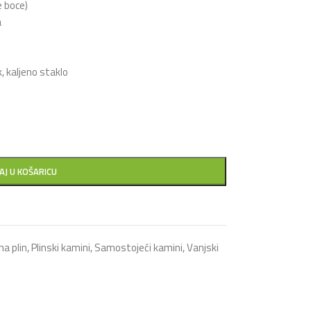
e boce)
a
, kaljeno staklo
AJ U KOŠARICU
na plin
,
Plinski kamini
,
Samostojeći kamini
,
Vanjski