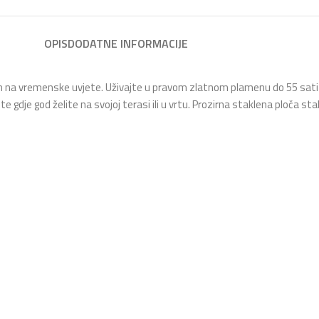
OPIS
DODATNE INFORMACIJE
ornih na vremenske uvjete. Uživajte u pravom zlatnom plamenu do 55 sa
je god želite na svojoj terasi ili u vrtu. Prozirna staklena ploča stabil