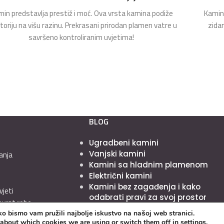
in predstavlja prestiž i moć. Ova vrsta kamina podiže
Kamin 
toriju na višu razinu. Prekrasani prirodan plamen vatre u
zida
savršeno kontroliranim uvjetima!
BLOG
Ugradbeni kamini
Vanjski kamini
anja
Kamini sa hladnim plamenom
Električni kamini
Kamini bez zagađenja i kako
vjeti
odabrati pravi za svoj prostor
povrat robe
o bismo vam pružili najbolje iskustvo na našoj web stranici.
 about which cookies we are using or switch them off in
settings
.