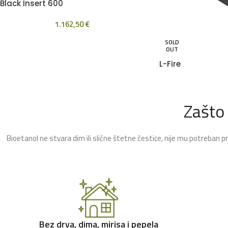
Black Insert 600
1.162,50
€
SOLD
OUT
L-Fire
Zašto
Bioetanol ne stvara dim ili slične štetne čestice, nije mu potreban p
Bez drva, dima, mirisa i pepela