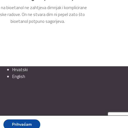
na bioetanol ne zahtjeva dimnjak i komplicirane
rske radove. On ne stvara dim ni pepel zato što
bioetanol potpuno sagorijeva.
Hrvatski
English
Prihvaćam