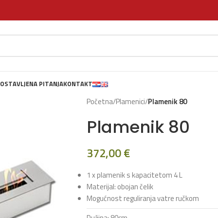
OSTAVLJENA PITANJA
KONTAKT
Početna
/
Plamenici
/
Plamenik 80
Plamenik 80
372,00
€
1 x plamenik s kapacitetom 4 L
Materijal: obojan čelik
Mogućnost reguliranja vatre ručkom
Dužina: 80cm