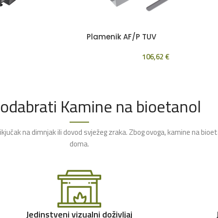
Plamenik AF/P TUV
106,62
€
 odabrati Kamine na bioetanol
rikjučak na dimnjak ili dovod svježeg zraka. Zbog ovoga, kamine na bioe
doma.
Jedinstveni vizualni doživljaj