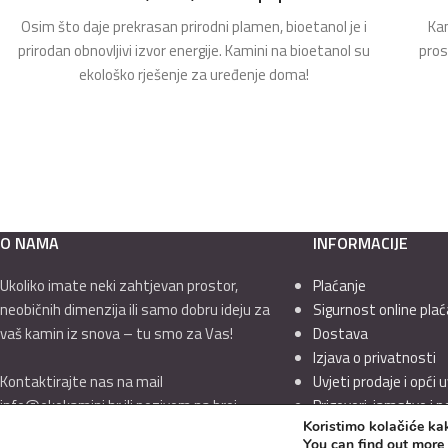
Osim što daje prekrasan prirodni plamen, bioetanol je i
Kam
prirodan obnovljivi izvor energije. Kamini na bioetanol su
pros
ekološko rješenje za uređenje doma!
O NAMA
INFORMACIJE
Ukoliko imate neki zahtjevan prostor,
Plaćanje
neobičnih dimenzija ili samo dobru ideju za
Sigurnost online plać
vaš kamin iz snova – tu smo za Vas!
Dostava
Izjava o privatnosti
Kontaktirajte nas na mail
Uvjeti prodaje i opći u
info@ekokamini.hr ili pozivom na broj
Prigovori, jamstvo i 
Koristimo kolačiće kak
01/7789-544
You can find out more