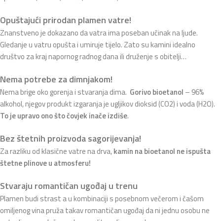
Opuštajući prirodan plamen vatre!
Znanstveno je dokazano da vatra ima poseban učinak na ljude.
Gledanje u vatru opušta i umiruje tijelo. Zato su kamini idealno
društvo za kraj napornog radnog dana ili druženje s obitelji…
Nema potrebe za dimnjakom!
Nema brige oko gorenja i stvaranja dima.
Gorivo bioetanol
– 96%
alkohol, njegov produkt izgaranja je ugljikov dioksid (CO2) i voda (H2O).
To je upravo ono što čovjek inače izdiše
.
Bez štetnih proizvoda sagorijevanja!
Za razliku od klasične vatre na drva,
kamin na bioetanol ne ispušta
štetne plinove u atmosferu!
Stvaraju romantičan ugođaj u trenu
Plamen budi strast a u kombinaciji s posebnom večerom i čašom
omiljenog vina pruža takav romantičan ugođaj da ni jednu osobu ne