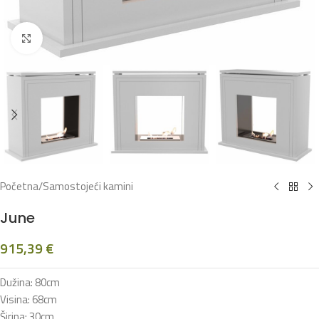
Klikni za povećanje
Početna
/
Samostojeći kamini
June
915,39
€
Dužina: 80cm
Visina: 68cm
Širina: 30cm