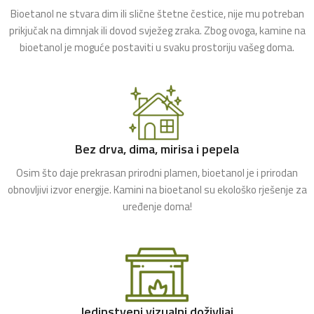
Bioetanol ne stvara dim ili slične štetne čestice, nije mu potreban
prikjučak na dimnjak ili dovod svježeg zraka. Zbog ovoga, kamine na
bioetanol je moguće postaviti u svaku prostoriju vašeg doma.
Bez drva, dima, mirisa i pepela
Osim što daje prekrasan prirodni plamen, bioetanol je i prirodan
obnovljivi izvor energije. Kamini na bioetanol su ekološko rješenje za
uređenje doma!
Jedinstveni vizualni doživljaj