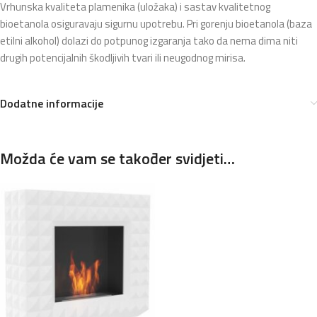
Vrhunska kvaliteta plamenika (uložaka) i sastav kvalitetnog
bioetanola osiguravaju sigurnu upotrebu. Pri gorenju bioetanola (baza
etilni alkohol) dolazi do potpunog izgaranja tako da nema dima niti
drugih potencijalnih škodljivih tvari ili neugodnog mirisa.
Dodatne informacije
Možda će vam se također svidjeti…