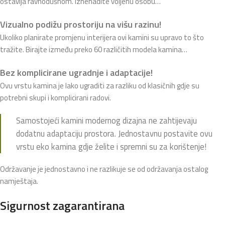
ostavlja ravnodušnom. Iznenadite voljenu osobu…
Vizualno podižu prostoriju na višu razinu!
Ukoliko planirate promjenu interijera ovi kamini su upravo to što
tražite. Birajte između preko 60 različitih modela kamina…
Bez komplicirane ugradnje i adaptacije!
Ovu vrstu kamina je lako ugraditi za razliku od klasičnih gdje su
potrebni skupi i komplicirani radovi.
Samostojeći kamini modernog dizajna ne zahtijevaju
dodatnu adaptaciju prostora. Jednostavnu postavite ovu
vrstu eko kamina gdje želite i spremni su za korištenje!
Održavanje je jednostavno i ne razlikuje se od održavanja ostalog
namještaja.
Sigurnost zagarantirana