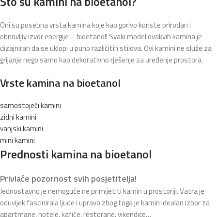
Što su kamini na bioetanol?
Oni su posebna vrsta kamina koje kao gorivo koriste prirodan i
obnovljiv izvor energije – bioetanol! Svaki model ovakvih kamina je
dizajniran da se uklopi u puno različitih stilova. Ovi kamini ne služe za
grijanje nego samo kao dekorativno rješenje za uređenje prostora.
Vrste kamina na bioetanol
samostojeći kamini
zidni kamini
vanjski kamini
mini kamini
Prednosti kamina na bioetanol
Privlače pozornost svih posjetitelja!
Jednostavno je nemoguće ne primijetiti kamin u prostoriji. Vatra je
oduvijek fascinirala ljude i upravo zbog toga je kamin idealan izbor za
apartmane, hotele, kafiće, restorane, vikendice…