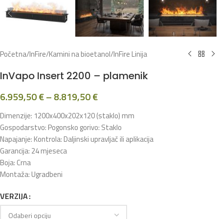
Početna
/
InFire
/
Kamini na bioetanol
/
InFire Linija
InVapo Insert 2200 – plamenik
6.959,50
€
–
8.819,50
€
Dimenzije: 1200x400x202x120 (staklo) mm
Gospodarstvo: Pogonsko gorivo: Staklo
Napajanje: Kontrola: Daljinski upravljač ili aplikacija
Garancija: 24 mjeseca
Boja: Crna
Montaža: Ugradbeni
VERZIJA