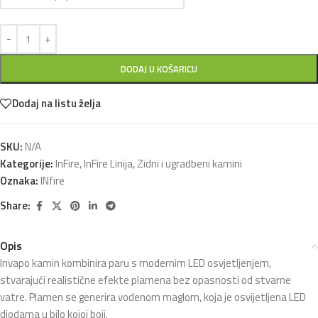
DODAJ U KOŠARICU
Dodaj na listu želja
SKU:
N/A
Kategorije:
InFire
,
InFire Linija
,
Zidni i ugradbeni kamini
Oznaka:
INfire
Share:
Opis
Invapo kamin kombinira paru s modernim LED osvjetljenjem,
stvarajući realistične efekte plamena bez opasnosti od stvarne
vatre. Plamen se generira vodenom maglom, koja je osvijetljena LED
diodama u bilo kojoj boji.