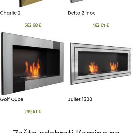
Charlie 2
Delta 2 Inox
662,68
€
462,01
€
Golf Qube
Juliet 1500
259,61
€
Zašto odabrati Kamine na