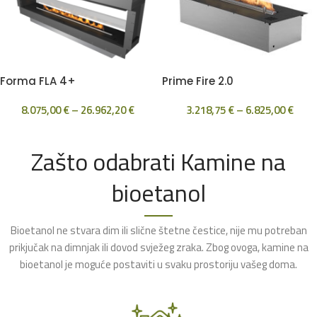
Forma FLA 4+
Prime Fire 2.0
8.075,00
€
–
26.962,20
€
3.218,75
€
–
6.825,00
€
Zašto odabrati Kamine na
bioetanol
Bioetanol ne stvara dim ili slične štetne čestice, nije mu potreban
prikjučak na dimnjak ili dovod svježeg zraka. Zbog ovoga, kamine na
bioetanol je moguće postaviti u svaku prostoriju vašeg doma.