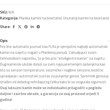
SKU:
N/A
Kategorije:
Planika kamini na bioetanol
,
Unutarnji kamini na bioetanol
Share:
Opis
Fire line automatic poznat kao FLA4 je vjerojatno najbolji automatski
kamin na svijetu i najjači u Planikinoj ponudi. Zahvaljujući svom
tehnološkom napretku, to je bio prvi “inteligentni kamin” na svijetu.
Dugi kaminski uložak dolazi sa svim najsuvremenijim rješenjima kao
što su senzori temperature, seizmičke i nagibne senzore, bežično
upravljanje i automatski sustav za punjenje goriva. Spremnik goriva je
izrađen od debelog nehrđajućeg čelika kako bi se osigurala sigurnost.
Ovaj luksuzni kamin može se individualno prilagoditi u pogledu
duljine i završne obrade, a garancija za ovaj proizvod vrijedi 5
godina!