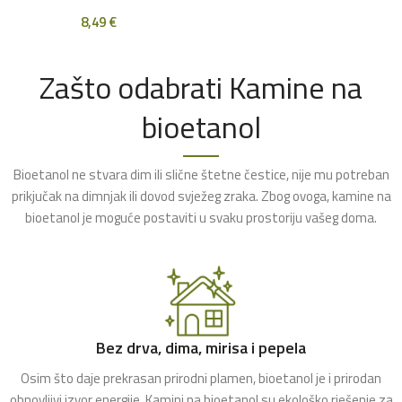
8,49
€
Zašto odabrati Kamine na
bioetanol
Bioetanol ne stvara dim ili slične štetne čestice, nije mu potreban
prikjučak na dimnjak ili dovod svježeg zraka. Zbog ovoga, kamine na
bioetanol je moguće postaviti u svaku prostoriju vašeg doma.
Bez drva, dima, mirisa i pepela
Osim što daje prekrasan prirodni plamen, bioetanol je i prirodan
obnovljivi izvor energije. Kamini na bioetanol su ekološko rješenje za