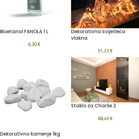
Bioetanol FANOLA 1 L
Dekorativna svijetleća
vlakna
6,30
€
51,23
€
Staklo za Charlie 2
68,45
€
Dekorativno kamenje 1kg