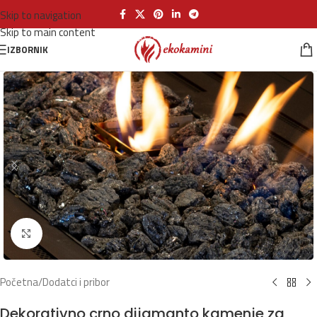
Skip to navigation
Skip to main content
IZBORNIK
Klikni za povećanje
Početna
/
Dodatci i pribor
Dekorativno crno dijamanto kamenje za