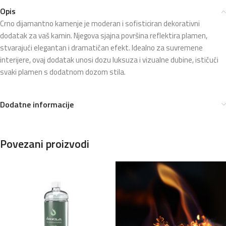
Opis
Crno dijamantno kamenje je moderan i sofisticiran dekorativni
dodatak za vaš kamin. Njegova sjajna površina reflektira plamen,
stvarajući elegantan i dramatičan efekt. Idealno za suvremene
interijere, ovaj dodatak unosi dozu luksuza i vizualne dubine, ističući
svaki plamen s dodatnom dozom stila.
Dodatne informacije
Povezani proizvodi