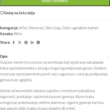
DODAJ U KOŠARICU
Dodaj na listu želja
Kategorije:
InFire
,
Plamenici
,
Slim Linija
,
Zidni i ugradbeni kamini
Oznaka:
INfire
Share:
Opis
Ovaj bio-kamin ima sustav za ventilaciju koji sprječava nakupljanje
tlaka ispod plamenika u slučaju mogućeg prelijevanja goriva. Dodatni
rezervoar ispod plamenika jamči veću sigurnost u slučaju prelijevanja
goriva izvan ognjišta.
Uložak od keramičkih vlakana zajedno s mrežicom poboljšava
sigurnost, produljuje i optimizira proces gorenja. Klizna traka
omogućuje podešavanje veličine plamena i sigurno gašenje kamina,
dok valoviti oblik stakla stvara dodatni 3D efekt.