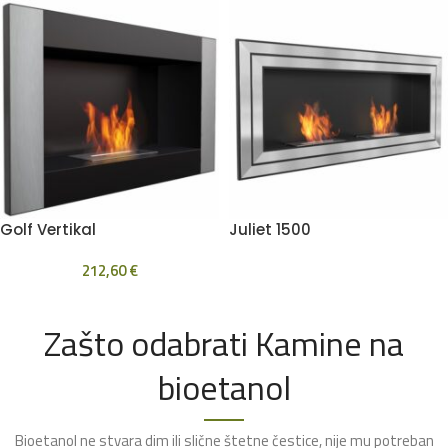
Golf Vertikal
Juliet 1500
212,60
€
Zašto odabrati Kamine na
bioetanol
Bioetanol ne stvara dim ili slične štetne čestice, nije mu potreban