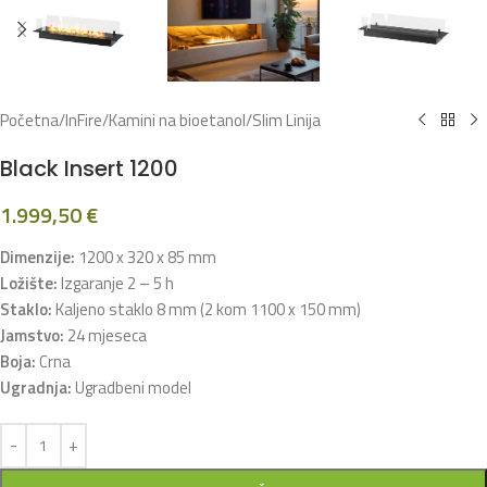
Početna
/
InFire
/
Kamini na bioetanol
/
Slim Linija
Black Insert 1200
1.999,50
€
Dimenzije:
1200 x 320 x 85 mm
Ložište:
Izgaranje 2 – 5 h
Staklo:
Kaljeno staklo 8 mm (2 kom 1100 x 150 mm)
Jamstvo:
24 mjeseca
Boja:
Crna
Ugradnja:
Ugradbeni model