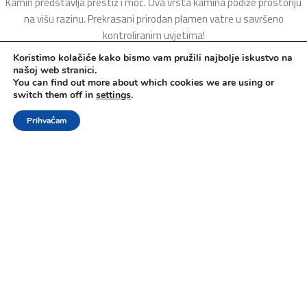
Kamin predstavlja prestiž i moć. Ova vrsta kamina podiže prostoriju
na višu razinu. Prekrasani prirodan plamen vatre u savršeno
kontroliranim uvjetima!
Koristimo kolačiće kako bismo vam pružili najbolje iskustvo na
našoj web stranici.
You can find out more about which cookies we are using or
switch them off in
settings
.
Prihvaćam
Shop
Wishlist
Cart
My account
Jednostavna ugradnja i održavanje
Kamin na bioetanol ne zahtjeva dimnjak i komplicirane zidarske
radove. On ne stvara dim ni pepel zato što bioetanol potpuno
sagorijeva.
O NAMA