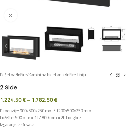
Klikni za povećanje
Početna
/
InFire
/
Kamini na bioetanol
/
InFire Linija
2 Side
1.224,50
€
–
1.782,50
€
Dimenzije: 900x500x250 mm / 1200x500x250 mm
Ložište: 500 mm = 1 l / 800 mm = 2L Longfire
Izgaranje: 2-4 sata