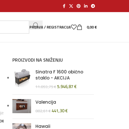
PRIJAVA / REGISTRACIJA
0,00
€
PROIZVODI NA SNIŽENJU
Sinatra F 1600 obično
staklo - AKCIJA
5.946,87
€
11.893,75
€
Valencija
441,30
€
882,61
€
ije
ox
Hawaii