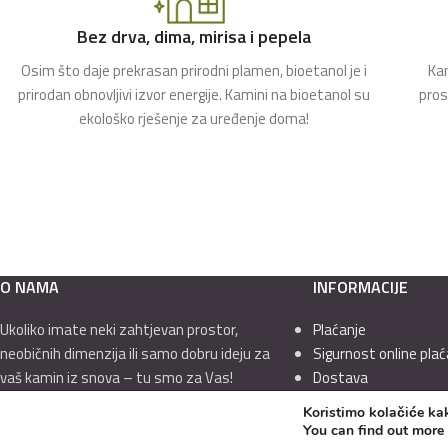
Bez drva, dima, mirisa i pepela
Osim što daje prekrasan prirodni plamen, bioetanol je i
Kam
prirodan obnovljivi izvor energije. Kamini na bioetanol su
pros
ekološko rješenje za uređenje doma!
O NAMA
INFORMACIJE
Ukoliko imate neki zahtjevan prostor,
Plaćanje
neobičnih dimenzija ili samo dobru ideju za
Sigurnost online plać
vaš kamin iz snova – tu smo za Vas!
Dostava
Izjava o privatnosti
Koristimo kolačiće kak
Kontaktirajte nas na mail
Uvjeti prodaje i opći u
You can find out more