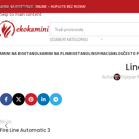
Skip to navigation
AMINI NA BIOETANOL ONLINE – KUPUJTE BEZ RIZIKA!
Skip to main content
ODABERI KATEGORIJU
AMINI NA BIOETANOL
KAMINI NA PLIN
BIOETANOL
INSPIRACIJA
BLOG
ČESTO P
Lin
Autor
Stjepan N
Novije
Fire Line Automatic 3