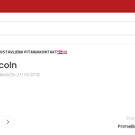
OSTAVLJENA PITANJA
KONTAKT
coln
ikolić
On 27/10/2018
Star
PrimeB