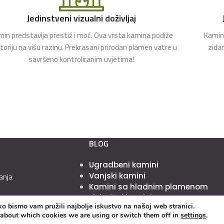
Jedinstveni vizualni doživljaj
in predstavlja prestiž i moć. Ova vrsta kamina podiže
Kamin 
toriju na višu razinu. Prekrasani prirodan plamen vatre u
zida
savršeno kontroliranim uvjetima!
BLOG
Ugradbeni kamini
Vanjski kamini
anja
Kamini sa hladnim plamenom
Električni kamini
o bismo vam pružili najbolje iskustvo na našoj web stranici.
Kamini bez zagađenja i kako
vjeti
 about which cookies we are using or switch them off in
settings
.
odabrati pravi za svoj prostor