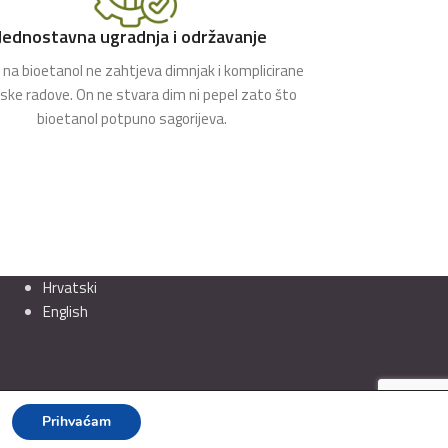
Jednostavna ugradnja i održavanje
na bioetanol ne zahtjeva dimnjak i komplicirane
rske radove. On ne stvara dim ni pepel zato što
bioetanol potpuno sagorijeva.
Hrvatski
English
Prihvaćam