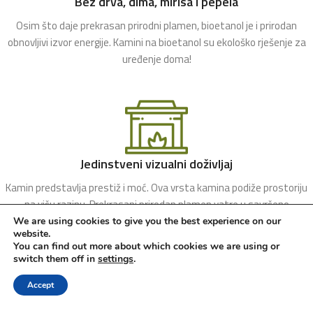
Bez drva, dima, mirisa i pepela
Osim što daje prekrasan prirodni plamen, bioetanol je i prirodan
obnovljivi izvor energije. Kamini na bioetanol su ekološko rješenje za
uređenje doma!
Jedinstveni vizualni doživljaj
Kamin predstavlja prestiž i moć. Ova vrsta kamina podiže prostoriju
na višu razinu. Prekrasani prirodan plamen vatre u savršeno
kontroliranim uvjetima!
We are using cookies to give you the best experience on our
website.
You can find out more about which cookies we are using or
switch them off in
settings
.
Accept
Shop
Sidebar
Wishlist
Cart
My account