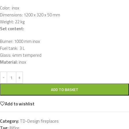
Color: inox
Dimensions: 1200 x 320 x 50 mm
Weight: 22 kg
Set content:
Burner: 1000 mm inox
Fuel tank: 3 L
Glass: 4mm tempered
Material:
inox
ADD TO BASKET
Add to wishlist
Category:
TD-Design fireplaces
Tag:
INfire