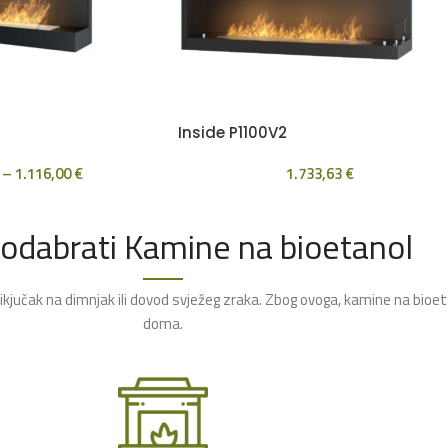
Inside P1100V2
–
1.116,00
€
1.733,63
€
 odabrati Kamine na bioetanol
rikjučak na dimnjak ili dovod svježeg zraka. Zbog ovoga, kamine na bioe
doma.