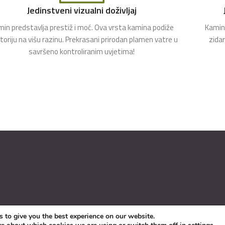
Jedinstveni vizualni doživljaj
in predstavlja prestiž i moć. Ova vrsta kamina podiže
Kamin 
toriju na višu razinu. Prekrasani prirodan plamen vatre u
zida
savršeno kontroliranim uvjetima!
 to give you the best experience on our website.