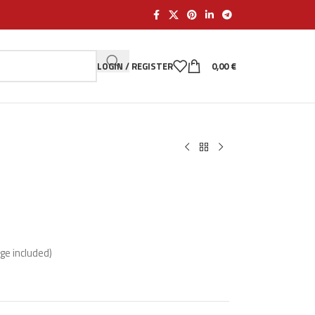
LOGIN / REGISTER
0,00
€
dge included)