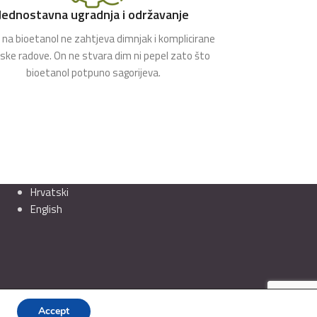
Jednostavna ugradnja i održavanje
na bioetanol ne zahtjeva dimnjak i komplicirane
rske radove. On ne stvara dim ni pepel zato što
bioetanol potpuno sagorijeva.
Hrvatski
English
Accept