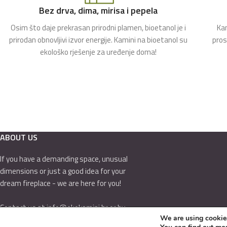
Bez drva, dima, mirisa i pepela
Osim što daje prekrasan prirodni plamen, bioetanol je i
Kam
prirodan obnovljivi izvor energije. Kamini na bioetanol su
pros
ekološko rješenje za uređenje doma!
ABOUT US
If you have a demanding space, unusual
dimensions or just a good idea for your
dream fireplace - we are here for you!
Contact us at info@ekokamini.hr or by
We are using cookies
calling 01/7789-544