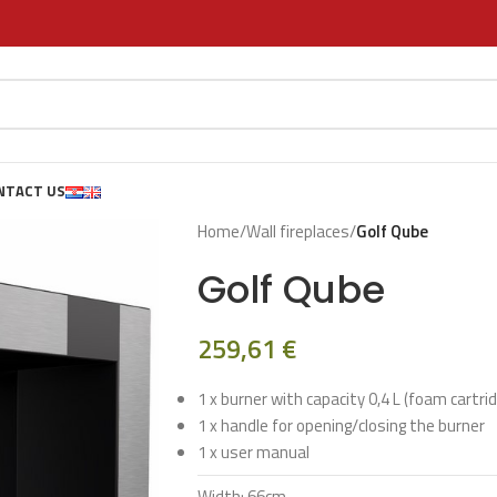
NTACT US
Home
/
Wall fireplaces
/
Golf Qube
Golf Qube
259,61
€
1 x burner with capacity 0,4 L (foam cartri
1 x handle for opening/closing the burner
1 x user manual
Width: 66cm