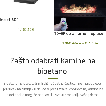
Insert 600
1.162,50
€
TD-HP cold flame fireplace
1.960,98
€
–
4.021,50
€
Zašto odabrati Kamine na
bioetanol
Bioetanol ne stvara dim ili slične štetne čestice, nije mu potreban
prikjučak na dimnjak ili dovod svježeg zraka. Zbog ovoga, kamine na
bioetanol je moguće postaviti u svaku prostoriju vašeg doma.